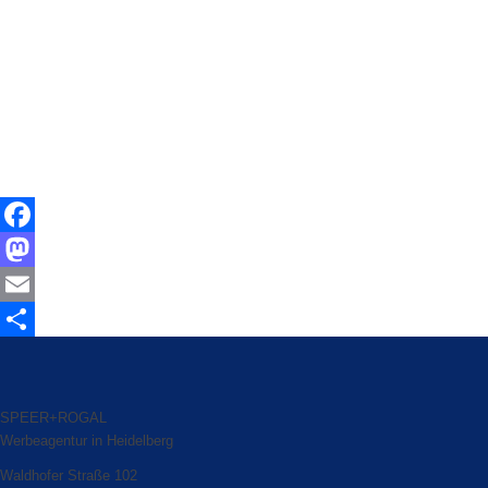
Facebook
Mastodon
Email
Share
SPEER+ROGAL
Werbeagentur in Heidelberg
Waldhofer Straße 102