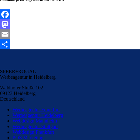
Facebook
Mastodon
Email
Share
SPEER+ROGAL
Werbeagentur in Heidelberg
Waldhofer Straße 102
69123 Heidelberg
Deutschland
Werbeagentur Frankfurt
Werbeagentur Heidelberg
Webdesign Mannheim
Werbeagentur Stuttgart
Webdesign Frankfurt
POS Marketing