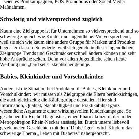
– seien es Printkampagnen, POS-Promotions oder Social Media
Maßnahmen.
Schwierig und vielversprechend zugleich
Kaum eine Zielgruppe ist für Unternehmen so vielversprechend und so
schwierig zugleich wie Kinder und Jugendliche. Vielversprechend,
weil sie sich wie kaum eine andere Gruppe für Marken und Produkte
begeistern lassen. Schwierig, weil sich gerade in dieser jugendlichen
Zielgruppe Trends und Geschmäcker schnell ändern können und sehr
hohe Ansprüche gelten. Denn vor allem Jugendliche sehen heute
Werbung und „hard sells“ skeptischer denn je.
Babies, Kleinkinder und Vorschulkinder.
Anders ist die Situation bei Produkten für Babies, Kleinkinder und
Vorschulkinder: wir müssen als Zielgruppe die Eltern berücksichtigen,
die auch gleichzeitig die Käufergruppe darstellen. Hier sind
Information, Qualität, Nachhaltigkeit und Praktikabilität ganz
wesentliche Argumente einer wirkungsvollen Kinderkampagne. So
geschehen für Roche Diagnostics, einen Pharmakonzern, der in der
Metropolregion Rhein-Neckar ansässig ist. Durch unsere liebevoll
gezeichneten Geschichten mit dem ´DiabeTiger´, wird Kindern das
schwierige Thema „Leben mit Diabetes“ nähergebracht.