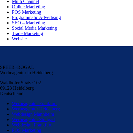
Multi Channel
Online Marketing
POS Marketing
Programmatic Advertising
SEO – Marketing
Social Media Marketing
Trade Marketing
Website
SPEER+ROGAL
Werbeagentur in Heidelberg
Waldhofer Straße 102
69123 Heidelberg
Deutschland
Werbeagentur Frankfurt
Werbeagentur Heidelberg
Webdesign Mannheim
Werbeagentur Stuttgart
Webdesign Frankfurt
POS Marketing