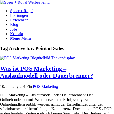
Speer + Rogal
Leistungen
Referenzen
Blog
Jobs
Kontakt
Menu
Menu
Tag Archive for:
Point of Sales
Was ist POS Marketing –
Auslaufmodell oder Dauerbrenner?
10. January 2019
/
in
POS Marketing
POS Marketing – Auslaufmodell oder Dauerbrenner? Der
Onlinehandel boomt. Wo einerseits die Erfolgsstorys von
Onlinehändlern publik werden, ächzt der Einzelhandel unter der
scheinbar schier übermächtigen Konkurrenz. Doch haben POS / POP
in den heutigen Zeiten wirklich keinen Sinn mehr? Der Beitrag zeigt