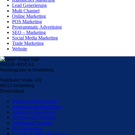
Lead Generierung
Multi Channel
Online Marketing
POS Marketing
Programmatic Advertising
SEO – Marketing
Social Media Marketing
Trade Marketing
Website
SPEER+ROGAL
Werbeagentur in Heidelberg
Waldhofer Straße 102
69123 Heidelberg
Deutschland
Werbeagentur Frankfurt
Werbeagentur Heidelberg
Webdesign Mannheim
Werbeagentur Stuttgart
Webdesign Frankfurt
POS Marketing
1 x 1 des E-Mail Marketings