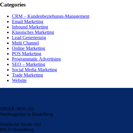
Categories
CRM – Kundenbeziehungs-Management
Email Marketing
Inbound Marketing
Klassisches Marketing
Lead Generierung
Multi Channel
Online Marketing
POS Marketing
Programmatic Advertising
SEO – Marketing
Social Media Marketing
Trade Marketing
Website
SPEER+ROGAL
Werbeagentur in Heidelberg
Waldhofer Straße 102
69123 Heidelberg