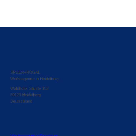
SPEER+ROGAL
Werbeagentur in Heidelberg
Waldhofer Straße 102
69123 Heidelberg
Deutschland