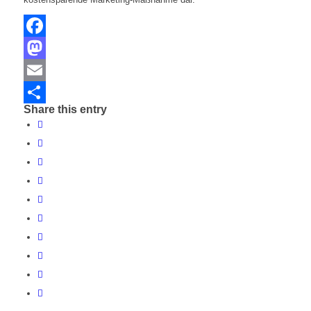
Facebook
Mastodon
Email
Share this entry
Share