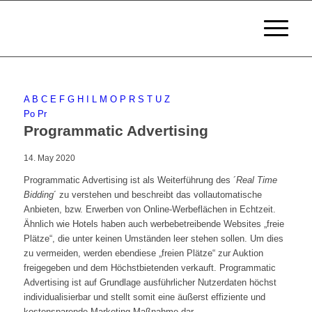
A
B
C
E
F
G
H
I
L
M
O
P
R
S
T
U
Z
Po
Pr
Programmatic Advertising
14. May 2020
Programmatic Advertising ist als Weiterführung des ´
Real Time
Bidding
´ zu verstehen und beschreibt das vollautomatische
Anbieten, bzw. Erwerben von Online-Werbeflächen in Echtzeit.
Ähnlich wie Hotels haben auch werbebetreibende Websites „freie
Plätze“, die unter keinen Umständen leer stehen sollen. Um dies
zu vermeiden, werden ebendiese „freien Plätze“ zur Auktion
freigegeben und dem Höchstbietenden verkauft. Programmatic
Advertising ist auf Grundlage ausführlicher Nutzerdaten höchst
individualisierbar und stellt somit eine äußerst effiziente und
kostensparende Marketing-Maßnahme dar.