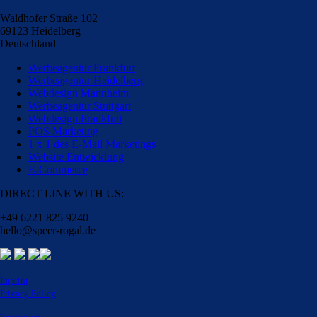
Waldhofer Straße 102
69123 Heidelberg
Deutschland
Werbeagentur Frankfurt
Werbeagentur Heidelberg
Webdesign Mannheim
Werbeagentur Stuttgart
Webdesign Frankfurt
POS Marketing
1 x 1 des E-Mail Marketings
Website Entwicklung
E-Commerce
DIRECT LINE WITH US:
+49 6221 825 9240
hello@speer-rogal.de
Imprint
Privacy Policy