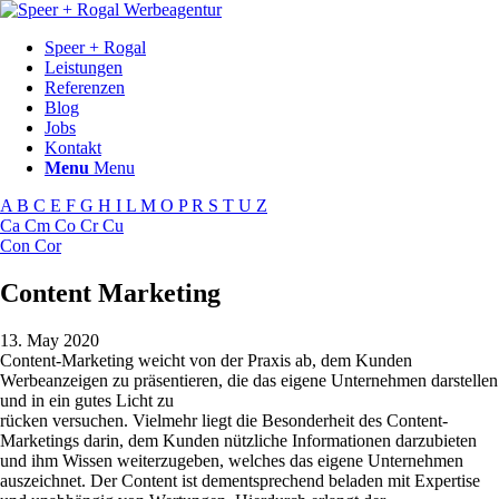
Speer + Rogal
Leistungen
Referenzen
Blog
Jobs
Kontakt
Menu
Menu
A
B
C
E
F
G
H
I
L
M
O
P
R
S
T
U
Z
Ca
Cm
Co
Cr
Cu
Con
Cor
Content Marketing
13. May 2020
Content-Marketing weicht von der Praxis ab, dem Kunden
Werbeanzeigen zu präsentieren, die das eigene Unternehmen darstellen
und in ein gutes Licht zu
rücken versuchen. Vielmehr liegt die Besonderheit des Content-
Marketings darin, dem Kunden nützliche Informationen darzubieten
und ihm Wissen weiterzugeben, welches das eigene Unternehmen
auszeichnet. Der Content ist dementsprechend beladen mit Expertise