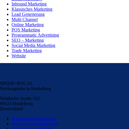
Inbound Marketing
Klassisches Marketing
Lead Generierung
Multi Channel
Online Marketing
POS Marketing
Programmatic Advertising
SEO – Marketing
Social Media Marketing
Trade Marketing
Website
SPEER+ROGAL
Werbeagentur in Heidelberg
Waldhofer Straße 102
69123 Heidelberg
Deutschland
Werbeagentur Frankfurt
Werbeagentur Heidelberg
Webdesign Mannheim