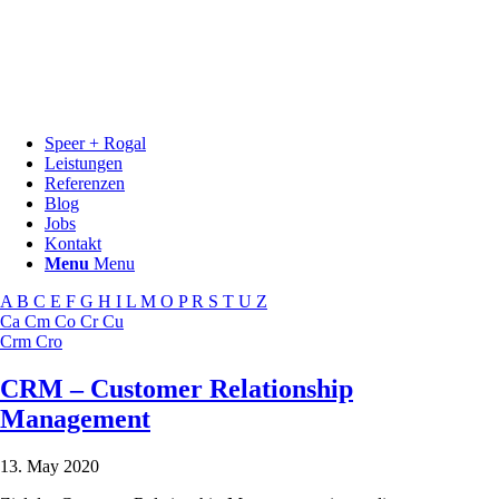
Speer + Rogal
Leistungen
Referenzen
Blog
Jobs
Kontakt
Menu
Menu
A
B
C
E
F
G
H
I
L
M
O
P
R
S
T
U
Z
Ca
Cm
Co
Cr
Cu
Crm
Cro
CRM – Customer Relationship
Management
13. May 2020