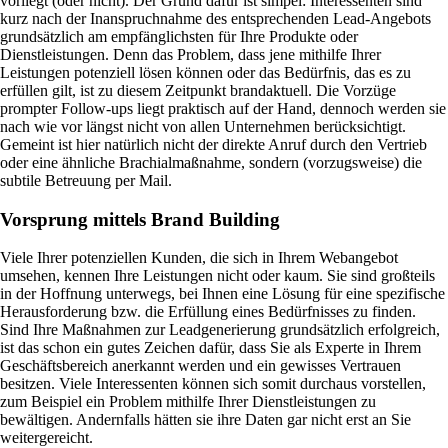
vorliegt (oder nicht). Der Grund dafür ist simpel: Interessenten sind
kurz nach der Inanspruchnahme des entsprechenden Lead-Angebots
grundsätzlich am empfänglichsten für Ihre Produkte oder
Dienstleistungen. Denn das Problem, dass jene mithilfe Ihrer
Leistungen potenziell lösen können oder das Bedürfnis, das es zu
erfüllen gilt, ist zu diesem Zeitpunkt brandaktuell. Die Vorzüge
prompter Follow-ups liegt praktisch auf der Hand, dennoch werden sie
nach wie vor längst nicht von allen Unternehmen berücksichtigt.
Gemeint ist hier natürlich nicht der direkte Anruf durch den Vertrieb
oder eine ähnliche Brachialmaßnahme, sondern (vorzugsweise) die
subtile Betreuung per Mail.
Vorsprung mittels Brand Building
Viele Ihrer potenziellen Kunden, die sich in Ihrem Webangebot
umsehen, kennen Ihre Leistungen nicht oder kaum. Sie sind großteils
in der Hoffnung unterwegs, bei Ihnen eine Lösung für eine spezifische
Herausforderung bzw. die Erfüllung eines Bedürfnisses zu finden.
Sind Ihre Maßnahmen zur Leadgenerierung grundsätzlich erfolgreich,
ist das schon ein gutes Zeichen dafür, dass Sie als Experte in Ihrem
Geschäftsbereich anerkannt werden und ein gewisses Vertrauen
besitzen. Viele Interessenten können sich somit durchaus vorstellen,
zum Beispiel ein Problem mithilfe Ihrer Dienstleistungen zu
bewältigen. Andernfalls hätten sie ihre Daten gar nicht erst an Sie
weitergereicht.