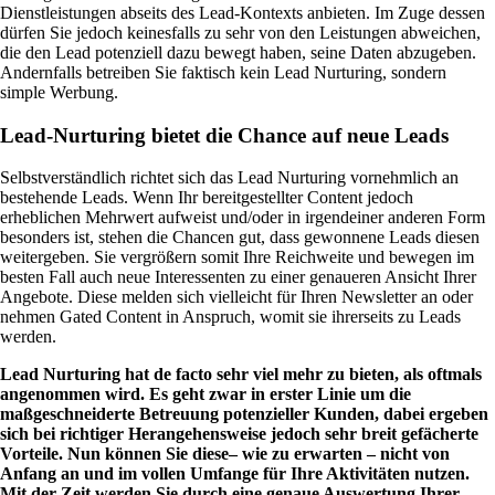
Dienstleistungen abseits des Lead-Kontexts anbieten. Im Zuge dessen
dürfen Sie jedoch keinesfalls zu sehr von den Leistungen abweichen,
die den Lead potenziell dazu bewegt haben, seine Daten abzugeben.
Andernfalls betreiben Sie faktisch kein Lead Nurturing, sondern
simple Werbung.
Lead-Nurturing bietet die Chance auf neue Leads
Selbstverständlich richtet sich das Lead Nurturing vornehmlich an
bestehende Leads. Wenn Ihr bereitgestellter Content jedoch
erheblichen Mehrwert aufweist und/oder in irgendeiner anderen Form
besonders ist, stehen die Chancen gut, dass gewonnene Leads diesen
weitergeben. Sie vergrößern somit Ihre Reichweite und bewegen im
besten Fall auch neue Interessenten zu einer genaueren Ansicht Ihrer
Angebote. Diese melden sich vielleicht für Ihren Newsletter an oder
nehmen Gated Content in Anspruch, womit sie ihrerseits zu Leads
werden.
Lead Nurturing hat de facto sehr viel mehr zu bieten, als oftmals
angenommen wird. Es geht zwar in erster Linie um die
maßgeschneiderte Betreuung potenzieller Kunden, dabei ergeben
sich bei richtiger Herangehensweise jedoch sehr breit gefächerte
Vorteile. Nun können Sie diese– wie zu erwarten – nicht von
Anfang an und im vollen Umfange für Ihre Aktivitäten nutzen.
Mit der Zeit werden Sie durch eine genaue Auswertung Ihrer