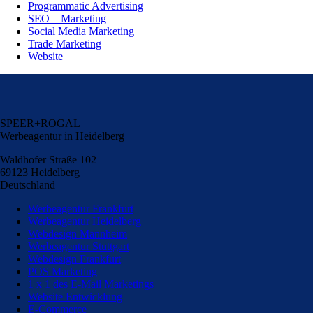
Programmatic Advertising
SEO – Marketing
Social Media Marketing
Trade Marketing
Website
SPEER+ROGAL
Werbeagentur in Heidelberg
Waldhofer Straße 102
69123 Heidelberg
Deutschland
Werbeagentur Frankfurt
Werbeagentur Heidelberg
Webdesign Mannheim
Werbeagentur Stuttgart
Webdesign Frankfurt
POS Marketing
1 x 1 des E-Mail Marketings
Website Entwicklung
E-Commerce